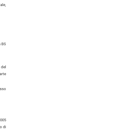
ale,
a BS
 del
arte
esso
2005
o di