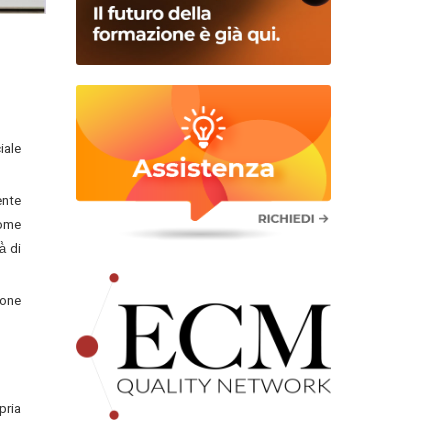
iale
ente
come
̀ di
ione
pria