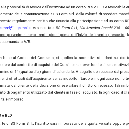
de la possibilità di revoca dall'iscrizione ad un corso RES o BLD è revocabile e
l momento della comunicazione a BS Form s.r.l. della volontà di recedere manc
Il discente regolarmente iscritto che rinuncia alla partecipazione ad un corso R
ormsrl@legalmail.it
e/o scritta a
BS Form S.r.l., Via Amedeo Bocchi 234 – 0
o pervenire almeno trenta giorni prima dell'inizio dell'evento prescelto,
f
a raccomandata A/R.
n base al Codice del Consumo, si applica la normativa standard sul diritt
ecedere dal contratto di acquisto dei Corsi senza dover fornire alcuna motivaz
mine di 14 (quattordici) giorni di calendario.
A seguito del recesso dal pres
amenti effettuati dall’acquirente, senza indebito ritardo e in ogni caso non oltr
ormata dal cliente della decisione di esercitare il diritto di recesso.
Tali rimb
to di pagamento utilizzato dal cliente in fase di acquisto. In ogni caso, il cli
 tale rimborso.
S e BLD
e di BS Form S.r.l., l’iscritto sarà rimborsato della quota versata oppure p