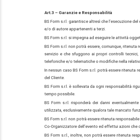
Art.3 – Garanzie e Responsabilità
BS Form s.r.l. garantisce altresì che l’esecuzione del c
e/o di autore appartenenti a terzi.
BS Form s.r.l. si impegna ad eseguire le attività ogg
BS Form s.r.l. non potrà essere, comunque, ritenuta r
servizio e che sfuggono ai propri controlli tecnici,
telefoniche e/o telematiche o modifiche nella relativ
In nessun caso BS Form s.r.l. potrà essere ritenuta 
del Cliente.
BS Form s.r.l. è sollevata da ogni responsabilità rig
tempo possibile.
BS Form s.r.l. risponderà dei danni eventualment
utilizzata, esclusivamente qualora tale mancato funz
BS Form s.r.l. non potrà essere ritenuta responsabile n
Co-Organizzatore dell’evento ed effettui azioni ch
BS Form s.r.l., inoltre, non potrà essere ritenuta re