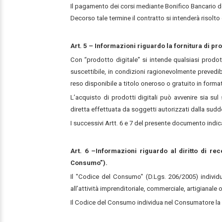
Il pagamento dei corsi mediante Bonifico Bancario dev
Decorso tale termine il contratto si intenderà risolto d
Art. 5 – Informazioni riguardo la fornitura di prod
Con “prodotto digitale” si intende qualsiasi prodo
suscettibile, in condizioni ragionevolmente prevedib
reso disponibile a titolo oneroso o gratuito in formato
L’acquisto di prodotti digitali può avvenire sia su
diretta effettuata da soggetti autorizzati dalla sudd
I successivi Artt. 6 e 7 del presente documento indican
Art. 6 –Informazioni riguardo al diritto di re
Consumo”).
Il "Codice del Consumo" (D.Lgs. 206/2005) individu
all’attività imprenditoriale, commerciale, artigianale
Il Codice del Consumo individua nel Consumatore la f