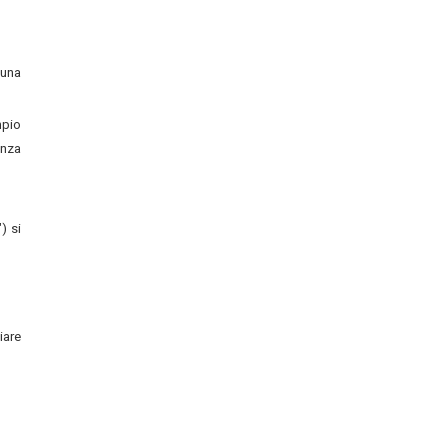
 una
mpio
enza
) si
iare