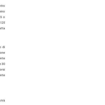
ntro
hino
ES o
0125
atta
o di
ione
ente
e 30
orsi
ente
otrà