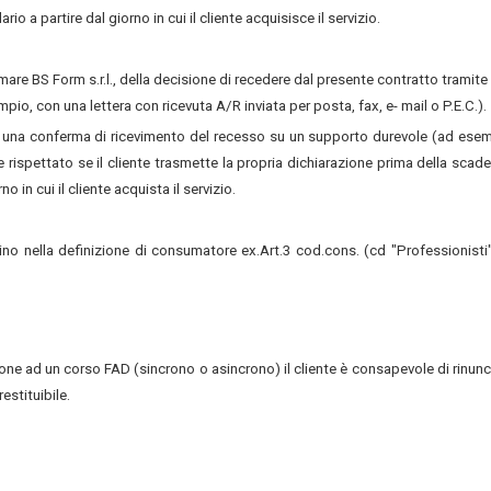
o a partire dal giorno in cui il cliente acquisisce il servizio.
ormare BS Form s.r.l., della decisione di recedere dal presente contratto tramite
pio, con una lettera con ricevuta A/R inviata per posta, fax, e- mail o P.E.C.).
gio una conferma di ricevimento del recesso su un supporto durevole (ad ese
nde rispettato se il cliente trasmette la propria dichiarazione prima della scad
o in cui il cliente acquista il servizio.
rino nella definizione di consumatore ex.Art.3 cod.cons. (cd "Professionisti"
rizione ad un corso FAD (sincrono o asincrono) il cliente è consapevole di rinunc
estituibile.