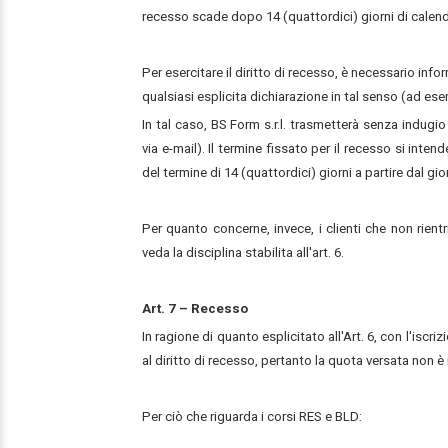
recesso scade dopo 14 (quattordici) giorni di calendari
Per esercitare il diritto di recesso, è necessario inf
qualsiasi esplicita dichiarazione in tal senso (ad esem
In tal caso, BS Form s.r.l. trasmetterà senza indu
via e-mail). Il termine fissato per il recesso si inte
del termine di 14 (quattordici) giorni a partire dal giorn
Per quanto concerne, invece, i clienti che non rient
veda la disciplina stabilita all'art. 6.
Art. 7 – Recesso
In ragione di quanto esplicitato all'Art. 6, con l'isc
al diritto di recesso, pertanto la quota versata non è r
Per ciò che riguarda i corsi RES e BLD: