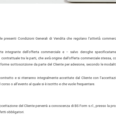
elle presenti Condizioni Generali di Vendita che regolano l’attività̀ commerc
rte integrante dell’offerta commerciale e – salvo deroghe specificatam
 contrattuale tra le parti, che avrà̀ origine dall’offerta commerciale stessa, 
nforme sottoscrizione da parte del Cliente per adesione, secondo le modalità
contratto e si riterranno integralmente accettate dal Cliente con l’accettaz
al corso o all’evento al quale si è iscritto e che vuole frequentare.
ccettazione del Cliente perverrà a conoscenza di BS Form s.r.l., presso la pro
etti obbligatori.