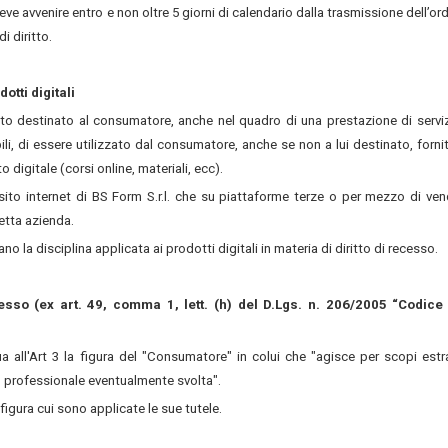
e avvenire entro e non oltre 5 giorni di calendario dalla trasmissione dell’ord
i diritto.
otti digitali
tto destinato al consumatore, anche nel quadro di una prestazione di serviz
ili, di essere utilizzato dal consumatore, anche se non a lui destinato, forni
 digitale (corsi online, materiali, ecc).
l sito internet di BS Form S.r.l. che su piattaforme terze o per mezzo di ven
etta azienda.
o la disciplina applicata ai prodotti digitali in materia di diritto di recesso.
cesso (ex art. 49, comma 1, lett. (h) del D.Lgs. n. 206/2005 “Codice
a all'Art 3 la figura del "Consumatore" in colui che "agisce per scopi estr
 o professionale eventualmente svolta".
igura cui sono applicate le sue tutele.