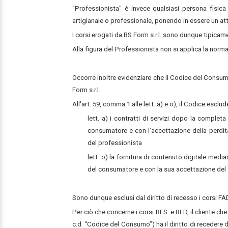
"Professionista" è invece qualsiasi persona fisica
artigianale o professionale, ponendo in essere un at
I corsi erogati da BS Form s.r.l. sono dunque tipicamen
Alla figura del Professionista non si applica la norma
Occorre inoltre evidenziare che il Codice del Consumo p
Form s.r.l.
All'art. 59, comma 1 alle lett. a) e o), il Codice esclud
lett. a) i contratti di servizi dopo la complet
consumatore e con l’accettazione della perdita
del professionista
lett. o) la fornitura di contenuto digitale med
del consumatore e con la sua accettazione del fa
Sono dunque esclusi dal diritto di recesso i corsi FAD
Per ciò che concerne i corsi RES e BLD, il
cliente che
c.d. “Codice del Consumo”) ha il diritto di recedere da