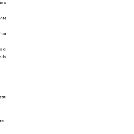
ne o
ente
inor
i di
ente
titi
rsi.