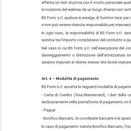
effettui un test di prova con il nostro personale qua
la ricezione del webinar da un luogo diverso non sot
BS Form s.r.l. qualora si avvalga di fornitori terzi pe
e non può essere ritenuta responsabile per mancanze
In ogni caso, la responsabilità di BS Form s.r.l. ver
somma tra l’importo complessivo del contratto e quan
Nel caso in cui BS Form s.r.l. nell’esecuzione del co
danneggiamento o distruzione dell’attrezzatura st
saranno imputati al cliente stesso che dovrà risarcire
Art. 4 – Modalità di pagamento
BS Form s.r.l. accetta le seguenti modalità di pagam
- Carta di Credito (Visa/Mastercard), i dati della 
esclusivamente nella piattaforma di pagamento on l
- Paypal
- Bonifico Bancario, le coordinate bancarie e le speci
In caso di pagamento tramite Bonifico Bancario, l'iscr