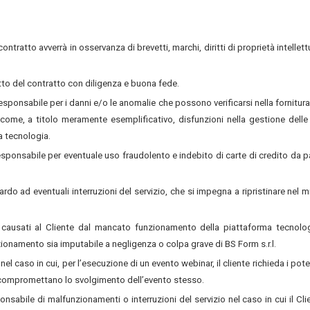
ontratto avverrà in osservanza di brevetti, marchi, diritti di proprietà intellett
etto del contratto con diligenza e buona fede.
esponsabile per i danni e/o le anomalie che possono verificarsi nella fornitura
 come, a titolo meramente esemplificativo, disfunzioni nella gestione delle 
a tecnologia.
responsabile per eventuale uso fraudolento e indebito di carte di credito da p
uardo ad eventuali interruzioni del servizio, che si impegna a ripristinare nel m
e causati al Cliente dal mancato funzionamento della piattaforma tecnolo
ionamento sia imputabile a negligenza o colpa grave di BS Form s.r.l.
el caso in cui, per l’esecuzione di un evento webinar, il cliente richieda i poter
e compromettano lo svolgimento dell’evento stesso.
sponsabile di malfunzionamenti o interruzioni del servizio nel caso in cui il Cli