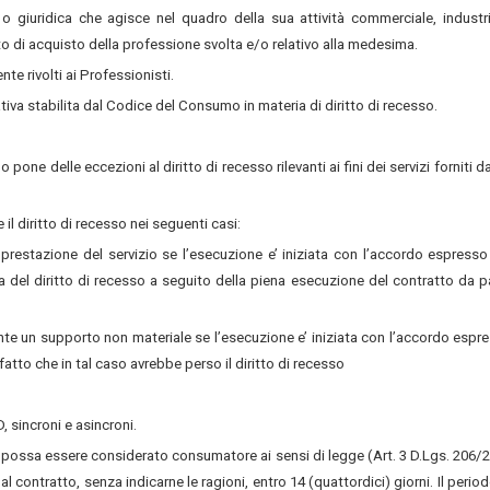
 o giuridica che agisce nel quadro della sua attività commerciale, industri
to di acquisto della professione svolta e/o relativo alla medesima.
te rivolti ai Professionisti.
tiva stabilita dal Codice del Consumo in materia di diritto di recesso.
one delle eccezioni al diritto di recesso rilevanti ai fini dei servizi forniti d
e il diritto di recesso nei seguenti casi:
a prestazione del servizio se l’esecuzione e’ iniziata con l’accordo espresso
 del diritto di recesso a seguito della piena esecuzione del contratto da p
iante un supporto non materiale se l’esecuzione e’ iniziata con l’accordo espr
tto che in tal caso avrebbe perso il diritto di recesso
, sincroni e asincroni.
 possa essere considerato consumatore ai sensi di legge (Art. 3 D.Lgs. 206/
l contratto, senza indicarne le ragioni, entro 14 (quattordici) giorni. Il period