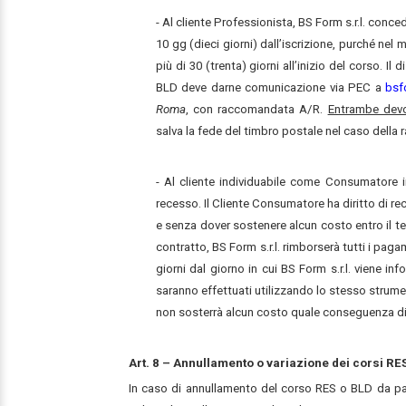
- Al cliente Professionista, BS Form s.r.l. conce
10 gg (dieci giorni) dall’iscrizione, purché ne
più di 30 (trenta) giorni all’inizio del corso. 
BLD deve darne comunicazione via PEC a
bsf
Roma
, con raccomandata A/R.
Entrambe devon
salva la fede del timbro postale nel caso dell
- Al cliente individuabile come Consumatore i
recesso. Il Cliente Consumatore ha diritto di r
e senza dover sostenere alcun costo entro il ter
contratto, BS Form s.r.l. rimborserà tutti i pag
giorni dal giorno in cui BS Form s.r.l. viene inf
saranno effettuati utilizzando lo stesso strumen
non sosterrà alcun costo quale conseguenza di
Art. 8 – Annullamento o variazione dei corsi RE
In caso di annullamento del corso RES o BLD da part