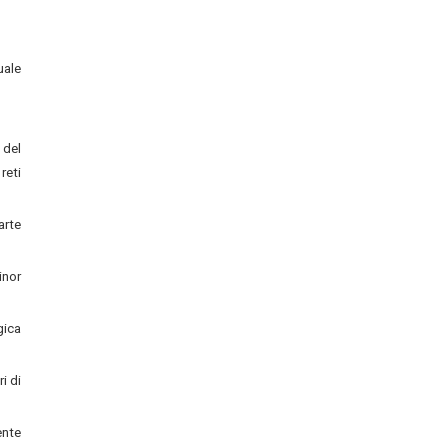
uale
 del
reti
arte
inor
gica
i di
ente