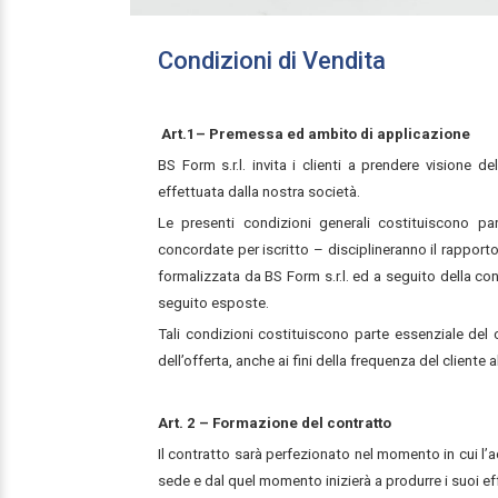
Condizioni di Vendita
Art.1– Premessa ed ambito di applicazione
BS Form s.r.l. invita i clienti a prendere visione d
effettuata dalla nostra società.
Le presenti condizioni generali costituiscono pa
concordate per iscritto – disciplineranno il rapporto
formalizzata da BS Form s.r.l. ed a seguito della co
seguito esposte.
Tali condizioni costituiscono parte essenziale del 
dell’offerta, anche ai fini della frequenza del cliente 
Art. 2 – Formazione del contratto
Il contratto sarà perfezionato nel momento in cui l’a
sede e dal quel momento inizierà a produrre i suoi eff