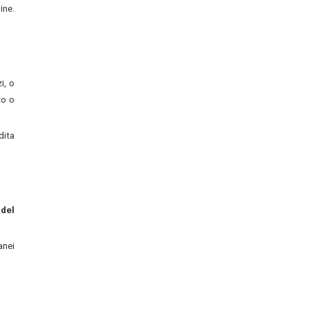
ine.
i, o
to o
dita
 del
anei