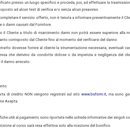
lificato presso un luogo specifico e proceda, poi, ad effettuare la trasmissio
toposto ad alcun test di verifica e/o senza alcun preavviso.
r completare il servizio offerto, non è tenuta a informare preventivamente il Cli
 o danni causati dal Fornitore.
so il Cliente a titolo di risarcimento danni non potrà essere superiore alla m
to corrisposto dal Cliente fino al momento del verificarsi del danno.
ntratto dovesse fornire al cliente la strumentazione necessaria, eventuali cas
essa che derivino da condotte dolose o da imperizia e negligenza del cli
 il danno arrecato.
ento:
carta di credito NON vengono registrati sul sito
www.bsform.it,
ma sono ges
ine Axepta.
fiche utili al pagamento sono riportate nelle schede informative dei singoli co
izione al corso sarà resa effettiva solo alla ricezione del bonifico.